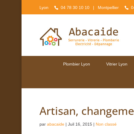
Lyon
04 78 30 10 10
| Montpellier
0
Plombier Lyon
Vitrier Lyon
Artisan, changeme
par
abacaide
|
Juil 16, 2015
|
Non classé