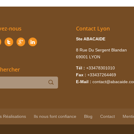
vez-nous
Contact Lyon
Ste ABACAIDE
8 Rue Du Sergent Blandan
69001 LYON
Tél :
+33478301010
hercher
Fax :
+33437264469
E-Mail :
contact@abacaide.c
s Réalisations
Ils nous font confiance
Blog
Contact
Menti