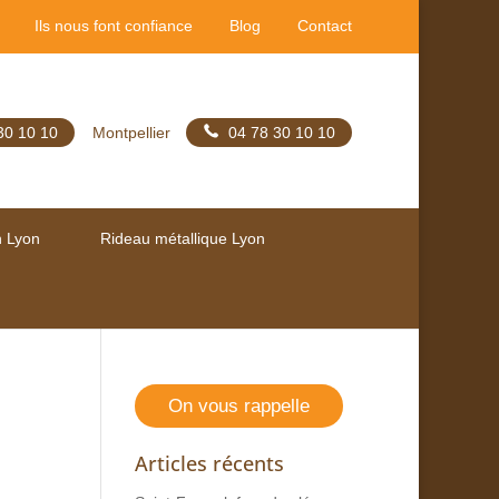
Ils nous font confiance
Blog
Contact
30 10 10
Montpellier
04 78 30 10 10
n Lyon
Rideau métallique Lyon
On vous rappelle
Articles récents