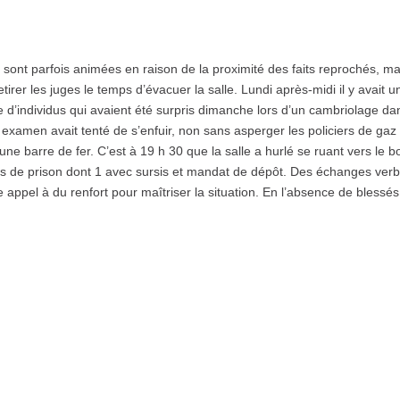
nt parfois animées en raison de la proximité des faits reprochés, ma
irer les juges le temps d’évacuer la salle. Lundi après-midi il y avait u
 d’individus qui avaient été surpris dimanche lors d’un cambriolage da
 examen avait tenté de s’enfuir, non sans asperger les policiers de gaz
ne barre de fer. C’est à 19 h 30 que la salle a hurlé se ruant vers le b
s de prison dont 1 avec sursis et mandat de dépôt. Des échanges ver
 appel à du renfort pour maîtriser la situation. En l’absence de blessés 