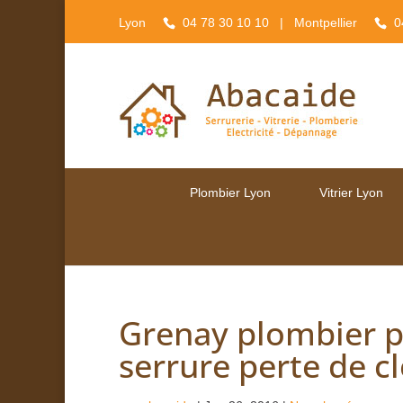
Lyon
04 78 30 10 10
| Montpellier
0
Plombier Lyon
Vitrier Lyon
Grenay plombier 
serrure perte de cl