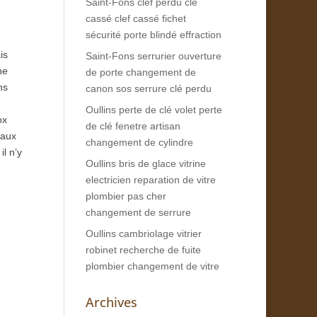
Saint-Fons clef perdu clé
cassé clef cassé fichet
sécurité porte blindé effraction
is
Saint-Fons serrurier ouverture
ne
de porte changement de
ns
canon sos serrure clé perdu
Oullins perte de clé volet perte
ox
de clé fenetre artisan
baux
changement de cylindre
il n’y
Oullins bris de glace vitrine
electricien reparation de vitre
plombier pas cher
changement de serrure
Oullins cambriolage vitrier
robinet recherche de fuite
plombier changement de vitre
Archives