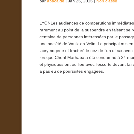
par
abacaide
|
Jan 26, 2016
|
Non classé
LYONLes audiences de comparutions immédiates so
rarement au point de la suspendre en faisant se ret
centaine de personnes intéressées par le passage
une société de Vaulx-en-Velin. Le principal mis en
lacrymogène et fracturé le nez de l’un d’eux avec u
lorsque Cherif Marhaba a été condamné à 24 moi
et physiques ont eu lieu avec l’escorte devant faire
a pas eu de poursuites engagées.