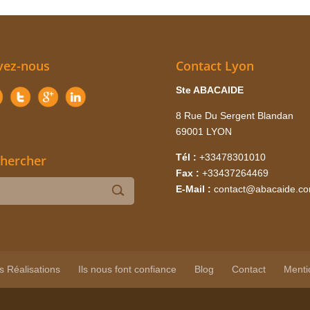
vez-nous
Contact Lyon
Ste ABACAIDE
8 Rue Du Sergent Blandan
69001 LYON
Tél :
+33478301010
hercher
Fax :
+33437264469
E-Mail :
contact@abacaide.c
s Réalisations
Ils nous font confiance
Blog
Contact
Menti