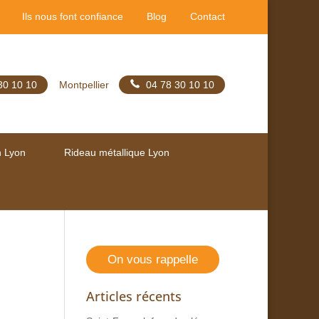
Ils nous font confiance
Blog
Contact
30 10 10
Montpellier
04 78 30 10 10
n Lyon
Rideau métallique Lyon
On vous rappelle
Articles récents