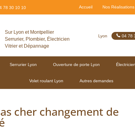
Accueil
Nos Réalisations
4 78 30 10 10
Sur Lyon et Montpellier
Lyon
04 78 
Serrurier, Plombier, Électricien
Vitrier et Dépannage
Serrurier Lyon
Ouverture de porte Lyon
Électricie
Volet roulant Lyon
Autres demandes
pas cher changement de
é