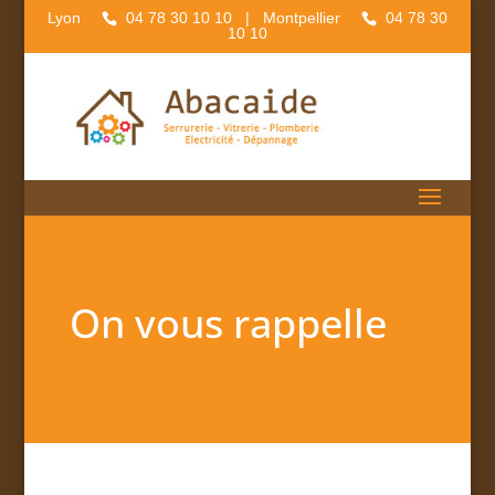
Lyon
04 78 30 10 10
| Montpellier
04 78 30
10 10
On vous rappelle