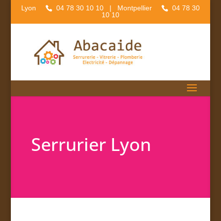
Lyon
04 78 30 10 10
| Montpellier
04 78 30
10 10
Serrurier Lyon