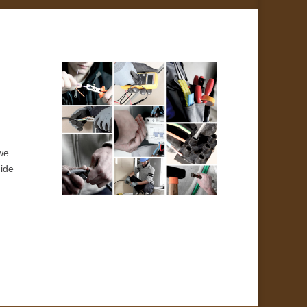
we
uide