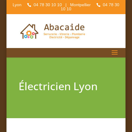
Lyon
04 78 30 10 10
| Montpellier
04 78 30
10 10
Électricien Lyon