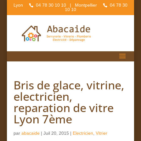
Lyon
04 78 30 10 10
| Montpellier
04 78 30
10 10
Bris de glace, vitrine,
electricien,
reparation de vitre
Lyon 7ème
par
abacaide
|
Juil 20, 2015
|
Electricien
,
Vitrier