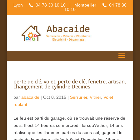
Lyon
04 78 30 10 10
| Montpellier
04 78 30
10 10
perte de clé, volet, perte de clé, fenetre, artisan,
changement de cylindre Decines
par
abacaide
|
Oct 8, 2015
|
Serrurier
,
Vitrier
,
Volet
roulant
Le feu est parti du garage, où se trouvait une réserve de
bois. Il est 14 heures ce mercredi, lorsqu’Arthur, 14 ans
réalise que les flammes parties du sous-sol, gagnent le
reste de la maison, située à Saint-Romain-les-Atheux