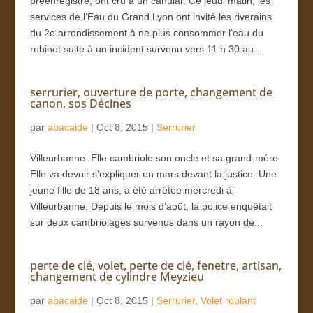
préenregistré, ont cru à un canular. Ce jeudi matin, les
services de l’Eau du Grand Lyon ont invité les riverains
du 2e arrondissement à ne plus consommer l’eau du
robinet suite à un incident survenu vers 11 h 30 au...
serrurier, ouverture de porte, changement de
canon, sos Décines
par
abacaide
|
Oct 8, 2015
|
Serrurier
Villeurbanne: Elle cambriole son oncle et sa grand-mère
Elle va devoir s’expliquer en mars devant la justice. Une
jeune fille de 18 ans, a été arrêtée mercredi à
Villeurbanne. Depuis le mois d’août, la police enquêtait
sur deux cambriolages survenus dans un rayon de...
perte de clé, volet, perte de clé, fenetre, artisan,
changement de cylindre Meyzieu
par
abacaide
|
Oct 8, 2015
|
Serrurier
,
Volet roulant