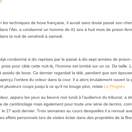
nt
ction les techniques de boxe française, il aurait sans doute passé son ch
, dans l’Ain, a condamné un homme de 41 ans à huit mois de prison fer
 dans la nuit de vendredi à samedi.
déjà condamné à dix reprises par le passé à dix-sept années de prison
prise pour cible cette nuit-là, l’homme est tombé sur un os. De taille. 
nt assidu de boxe. Ce dernier regardait la télé, pendant que son épouse
 aperçu l’ombre du voleur dans la cour. Il a alors brutalement ouvert la 
ant plusieurs coups jusqu’à ce qu’il ne bouge plus, relate
Le Progrès.
oleur, apparu les yeux au beurre noir lundi à l’audience du tribunal, a ét
ve de cambriolage mais également pour toute une série de larcins, co
, le 27 août dernier. Trois semaines au cours desquelles il a renoué av
es effets personnels lors de visites éclair dans des propriétés de la Br