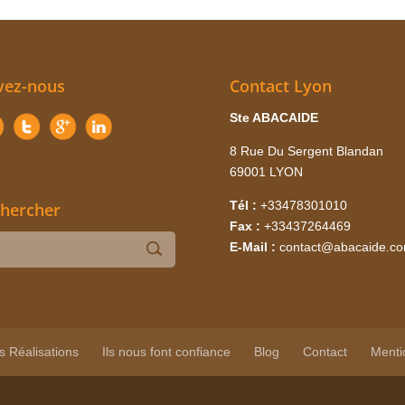
vez-nous
Contact Lyon
Ste ABACAIDE
8 Rue Du Sergent Blandan
69001 LYON
Tél :
+33478301010
hercher
Fax :
+33437264469
E-Mail :
contact@abacaide.c
s Réalisations
Ils nous font confiance
Blog
Contact
Menti