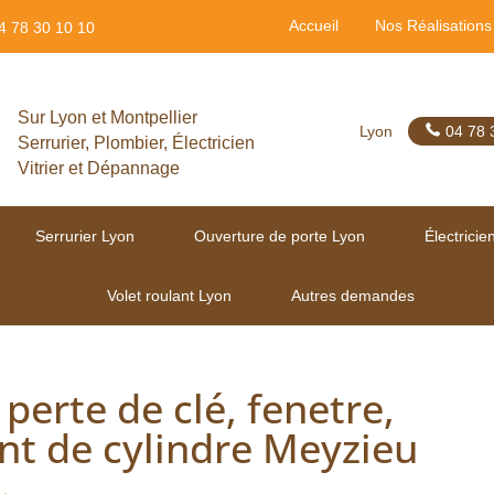
Accueil
Nos Réalisations
4 78 30 10 10
Sur Lyon et Montpellier
Lyon
04 78 
Serrurier, Plombier, Électricien
Vitrier et Dépannage
Serrurier Lyon
Ouverture de porte Lyon
Électricie
Volet roulant Lyon
Autres demandes
 perte de clé, fenetre,
nt de cylindre Meyzieu