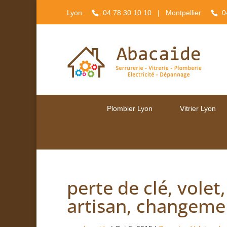
Lyon
04 78 30 10 10
| Montpellier
0
Plombier Lyon
Vitrier Lyon
perte de clé, volet,
artisan, changeme