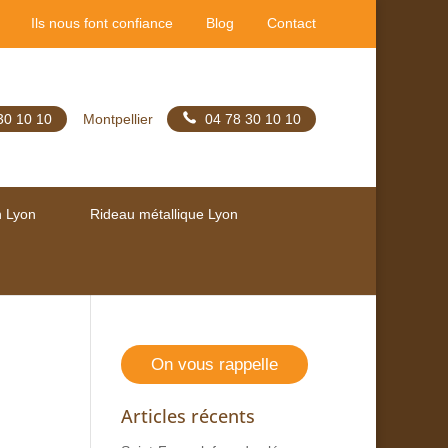
Ils nous font confiance
Blog
Contact
30 10 10
Montpellier
04 78 30 10 10
n Lyon
Rideau métallique Lyon
On vous rappelle
Articles récents