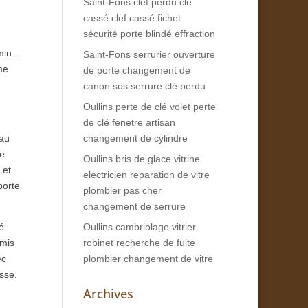
Saint-Fons clef perdu clé
cassé clef cassé fichet
sécurité porte blindé effraction
emin…
Saint-Fons serrurier ouverture
me
de porte changement de
canon sos serrure clé perdu
Oullins perte de clé volet perte
de clé fenetre artisan
 au
changement de cylindre
Le
Oullins bris de glace vitrine
 et
electricien reparation de vitre
porte
plombier pas cher
changement de serrure
é
Oullins cambriolage vitrier
mmis
robinet recherche de fuite
ec
plombier changement de vitre
esse.
Archives