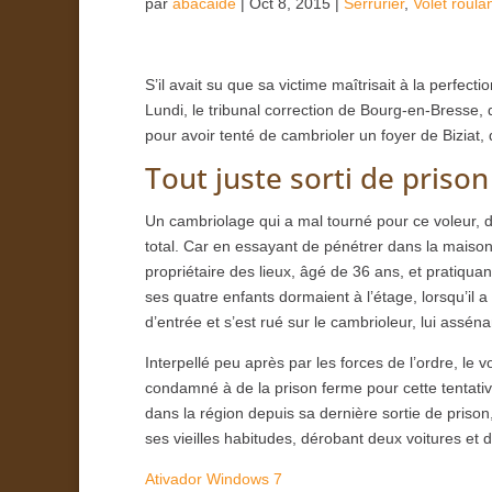
par
abacaide
|
Oct 8, 2015
|
Serrurier
,
Volet roula
S’il avait su que sa victime maîtrisait à la perfe
Lundi, le tribunal correction de Bourg-en-Bresse
pour avoir tenté de cambrioler un foyer de Biziat,
Tout juste sorti de prison
Un cambriolage qui a mal tourné pour ce voleur, 
total. Car en essayant de pénétrer dans la maison 
propriétaire des lieux, âgé de 36 ans, et pratiqua
ses quatre enfants dormaient à l’étage, lorsqu’il a
d’entrée et s’est rué sur le cambrioleur, lui assén
Interpellé peu après par les forces de l’ordre, le v
condamné à de la prison ferme pour cette tentati
dans la région depuis sa dernière sortie de prison
ses vieilles habitudes, dérobant deux voitures et d
Ativador Windows 7