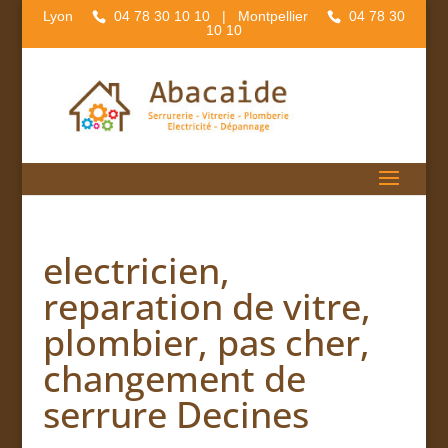
Lyon
04 78 30 10 10
| Montpellier
04 78 30
10 10
electricien,
reparation de vitre,
plombier, pas cher,
changement de
serrure Decines