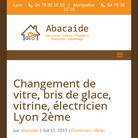
Lyon
04 78 30 10 10
| Montpellier
04 78 30
10 10
Changement de
vitre, bris de glace,
vitrine, électricien
Lyon 2ème
par
abacaide
|
Juil 13, 2015
|
Electricien
,
Vitrier