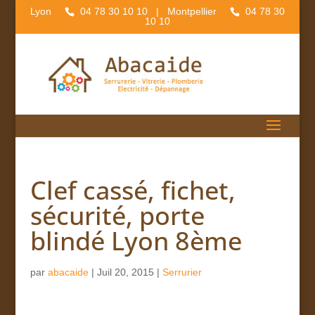
Lyon
04 78 30 10 10
| Montpellier
04 78 30
10 10
Clef cassé, fichet,
sécurité, porte
blindé Lyon 8ème
par
abacaide
|
Juil 20, 2015
|
Serrurier