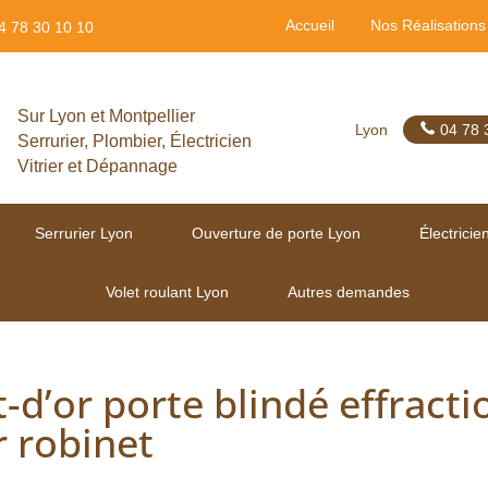
Accueil
Nos Réalisations
4 78 30 10 10
Sur Lyon et Montpellier
Lyon
04 78 
Serrurier, Plombier, Électricien
Vitrier et Dépannage
Serrurier Lyon
Ouverture de porte Lyon
Électricie
Volet roulant Lyon
Autres demandes
d’or porte blindé effracti
r robinet