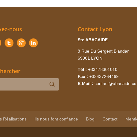
vez-nous
Contact Lyon
Ste ABACAIDE
8 Rue Du Sergent Blandan
69001 LYON
Tél :
+33478301010
hercher
Fax :
+33437264469
E-Mail :
contact@abacaide.c
s Réalisations
Ils nous font confiance
Blog
Contact
Menti