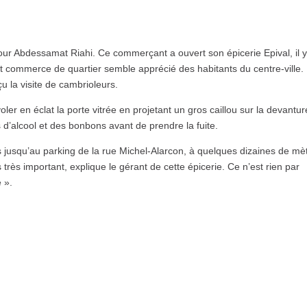
r Abdessamat Riahi. Ce commerçant a ouvert son épicerie Epival, il y
t commerce de quartier semble apprécié des habitants du centre-ville.
u la visite de cambrioleurs.
voler en éclat la porte vitrée en projetant un gros caillou sur la devantur
es d’alcool et des bonbons avant de prendre la fuite.
s jusqu’au parking de la rue Michel-Alarcon, à quelques dizaines de mè
s très important, explique le gérant de cette épicerie. Ce n’est rien par
 ».