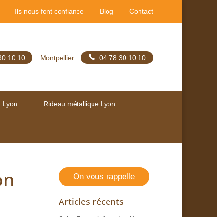
Ils nous font confiance
Blog
Contact
30 10 10
Montpellier
04 78 30 10 10
n Lyon
Rideau métallique Lyon
on
On vous rappelle
Articles récents