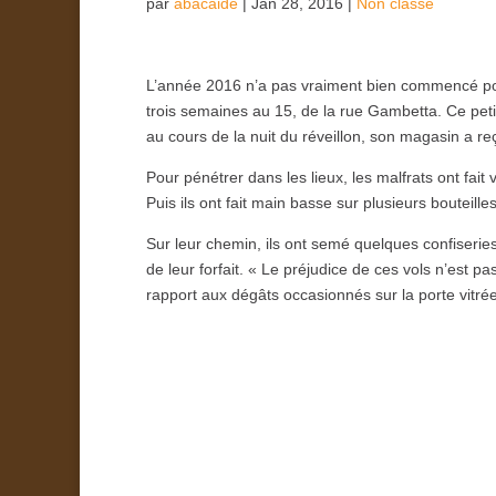
par
abacaide
|
Jan 28, 2016
|
Non classé
L’année 2016 n’a pas vraiment bien commencé pou
trois semaines au 15, de la rue Gambetta. Ce peti
au cours de la nuit du réveillon, son magasin a reç
Pour pénétrer dans les lieux, les malfrats ont fait 
Puis ils ont fait main basse sur plusieurs bouteill
Sur leur chemin, ils ont semé quelques confiserie
de leur forfait. « Le préjudice de ces vols n’est pa
rapport aux dégâts occasionnés sur la porte vitrée