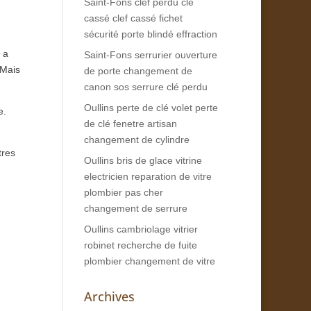
Saint-Fons clef perdu clé
cassé clef cassé fichet
sécurité porte blindé effraction
 a
Saint-Fons serrurier ouverture
 Mais
de porte changement de
canon sos serrure clé perdu
Oullins perte de clé volet perte
e.
de clé fenetre artisan
changement de cylindre
tres
Oullins bris de glace vitrine
electricien reparation de vitre
plombier pas cher
changement de serrure
Oullins cambriolage vitrier
robinet recherche de fuite
plombier changement de vitre
Archives