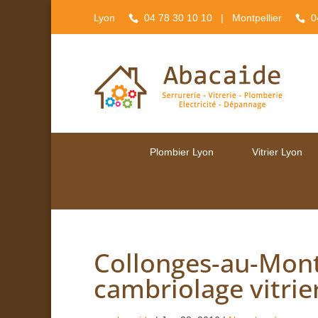
Lyon
04 78 30 10 10
| Montpellier
0
Plombier Lyon
Vitrier Lyon
Collonges-au-Mont-
cambriolage vitrie