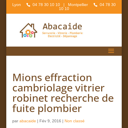
Lyon
04 78 30 10 10
| Montpellier
04 78 30
10 10
Mions effraction
cambriolage vitrier
robinet recherche de
fuite plombier
par
abacaide
|
Fév 9, 2016
|
Non classé