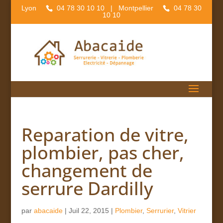
Lyon
04 78 30 10 10
| Montpellier
04 78 30
10 10
Reparation de vitre,
plombier, pas cher,
changement de
serrure Dardilly
par
abacaide
|
Juil 22, 2015
|
Plombier
,
Serrurier
,
Vitrier