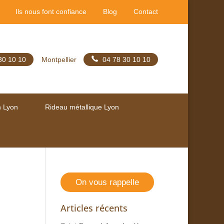
Ils nous font confiance
Blog
Contact
30 10 10
Montpellier
04 78 30 10 10
n Lyon
Rideau métallique Lyon
On vous rappelle
Articles récents