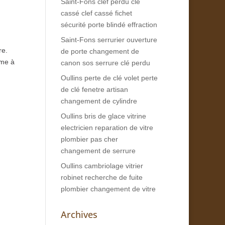
Saint-Fons clef perdu clé
cassé clef cassé fichet
sécurité porte blindé effraction
Saint-Fons serrurier ouverture
re.
de porte changement de
rme à
canon sos serrure clé perdu
Oullins perte de clé volet perte
de clé fenetre artisan
changement de cylindre
Oullins bris de glace vitrine
electricien reparation de vitre
plombier pas cher
changement de serrure
Oullins cambriolage vitrier
robinet recherche de fuite
plombier changement de vitre
Archives