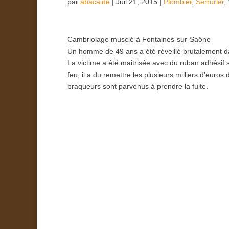
par
abacaide
|
Juil 21, 2015
|
Plombier
,
Serrurier
,
Cambriolage musclé à Fontaines-sur-Saône
Un homme de 49 ans a été réveillé brutalement dan
La victime a été maitrisée avec du ruban adhésif 
feu, il a du remettre les plusieurs milliers d’eur
braqueurs sont parvenus à prendre la fuite.