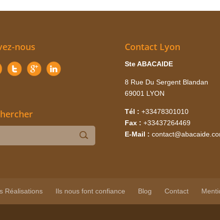
vez-nous
Contact Lyon
Ste ABACAIDE
8 Rue Du Sergent Blandan
69001 LYON
Tél :
+33478301010
hercher
Fax :
+33437264469
E-Mail :
contact@abacaide.c
s Réalisations
Ils nous font confiance
Blog
Contact
Menti