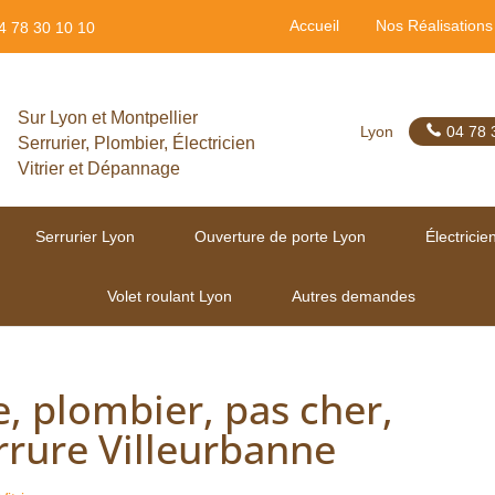
Accueil
Nos Réalisations
4 78 30 10 10
Sur Lyon et Montpellier
Lyon
04 78 
Serrurier, Plombier, Électricien
Vitrier et Dépannage
Serrurier Lyon
Ouverture de porte Lyon
Électricie
Volet roulant Lyon
Autres demandes
e, plombier, pas cher,
rure Villeurbanne