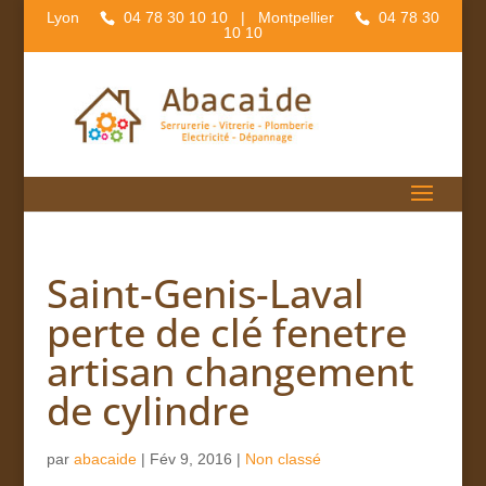
Lyon
04 78 30 10 10
| Montpellier
04 78 30
10 10
Saint-Genis-Laval
perte de clé fenetre
artisan changement
de cylindre
par
abacaide
|
Fév 9, 2016
|
Non classé