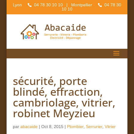
Lyon
04 78 30 10 10
| Montpellier
04 78 30
10 10
sécurité, porte
blindé, effraction,
cambriolage, vitrier,
robinet Meyzieu
par
abacaide
|
Oct 8, 2015
|
Plombier
,
Serrurier
,
Vitrier