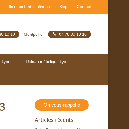
Ils nous font confiance
Blog
Contact
30 10 10
Montpellier
04 78 30 10 10
n Lyon
Rideau métallique Lyon
 3
On vous rappelle
Articles récents