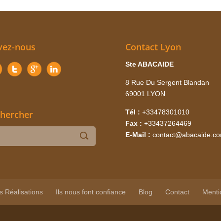
vez-nous
Contact Lyon
Ste ABACAIDE
8 Rue Du Sergent Blandan
69001 LYON
Tél :
+33478301010
hercher
Fax :
+33437264469
E-Mail :
contact@abacaide.c
s Réalisations
Ils nous font confiance
Blog
Contact
Menti