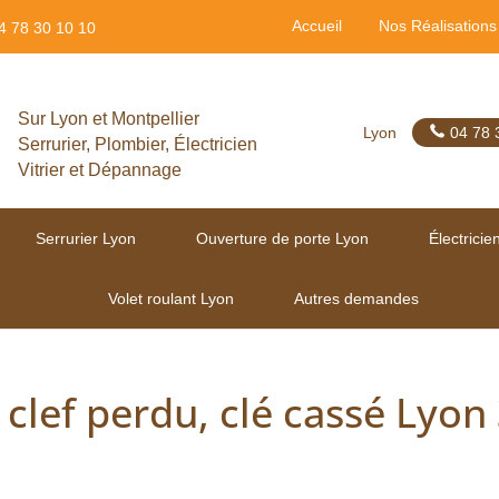
Accueil
Nos Réalisations
4 78 30 10 10
Sur Lyon et Montpellier
Lyon
04 78 
Serrurier, Plombier, Électricien
Vitrier et Dépannage
Serrurier Lyon
Ouverture de porte Lyon
Électricie
Volet roulant Lyon
Autres demandes
 clef perdu, clé cassé Lyon