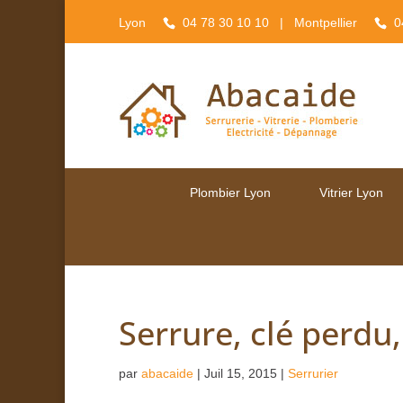
Lyon
04 78 30 10 10
| Montpellier
0
Plombier Lyon
Vitrier Lyon
Serrure, clé perdu,
par
abacaide
|
Juil 15, 2015
|
Serrurier