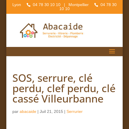
Lyon
04 78 30 10 10
| Montpellier
04 78 30
10 10
SOS, serrure, clé
perdu, clef perdu, clé
cassé Villeurbanne
par
abacaide
|
Juil 21, 2015
|
Serrurier