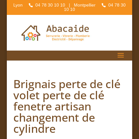
Lyon
04 78 30 10 10
| Montpellier
04 78 30
10 10
Brignais perte de clé
volet perte de clé
fenetre artisan
changement de
cylindre