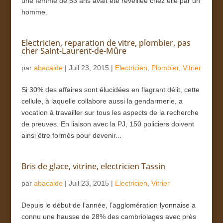
une femme de 53 ans avait été réveillée chez elle par un
homme.
Electricien, reparation de vitre, plombier, pas
cher Saint-Laurent-de-Mûre
par
abacaide
|
Juil 23, 2015
|
Electricien
,
Plombier
,
Vitrier
Si 30% des affaires sont élucidées en flagrant délit, cette
cellule, à laquelle collabore aussi la gendarmerie, a
vocation à travailler sur tous les aspects de la recherche
de preuves. En liaison avec la PJ, 150 policiers doivent
ainsi être formés pour devenir...
Bris de glace, vitrine, electricien Tassin
par
abacaide
|
Juil 23, 2015
|
Electricien
,
Vitrier
Depuis le début de l’année, l’agglomération lyonnaise a
connu une hausse de 28% des cambriolages avec près