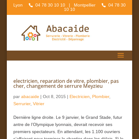
Lyon
04 78 30 10 10
| Montpellier
04 78 30
10 10
electricien, reparation de vitre, plombier, pas
cher, changement de serrure Meyzieu
par
abacaide
|
Oct 8, 2015
|
Electricien
,
Plombier
,
Serrurier
,
Vitrier
Dernière ligne droite. Le 9 janvier, le Grand Stade, futur
antre de l’Olympique lyonnais, devrait recevoir ses
premiers spectateurs. En attendant, les 1.100 ouvriers
s’affairent pour terminer le chantier dans les délais. Si le