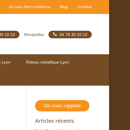
Ils nous font confiance
Blog
Contact
30 10 10
Montpellier
04 78 30 10 10
n Lyon
Rideau métallique Lyon
On vous rappelle
Articles récents