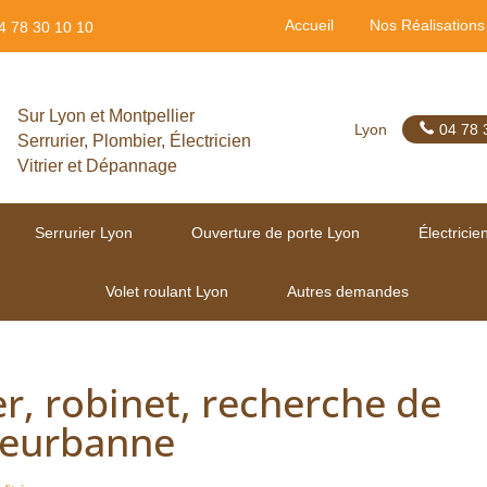
Accueil
Nos Réalisations
4 78 30 10 10
Sur Lyon et Montpellier
Lyon
04 78 
Serrurier, Plombier, Électricien
Vitrier et Dépannage
Serrurier Lyon
Ouverture de porte Lyon
Électricie
Volet roulant Lyon
Autres demandes
er, robinet, recherche de
lleurbanne