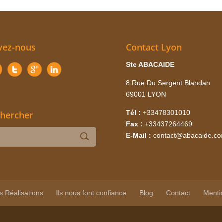
vez-nous
Contact Lyon
Ste ABACAIDE
8 Rue Du Sergent Blandan
69001 LYON
Tél :
+33478301010
hercher
Fax :
+33437264469
E-Mail :
contact@abacaide.c
s Réalisations
Ils nous font confiance
Blog
Contact
Menti