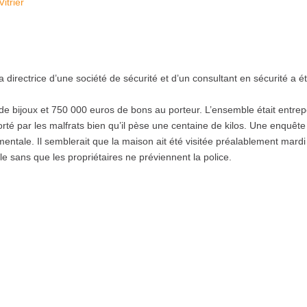
Vitrier
 directrice d’une société de sécurité et d’un consultant en sécurité a é
de bijoux et 750 000 euros de bons au porteur. L’ensemble était entre
rté par les malfrats bien qu’il pèse une centaine de kilos. Une enquête
entale. Il semblerait que la maison ait été visitée préalablement mardi
lle sans que les propriétaires ne préviennent la police.