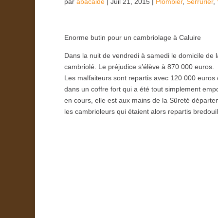
par
abacaide
|
Juil 21, 2015
|
Plombier
,
Serrurier
,
Enorme butin pour un cambriolage à Caluire
Dans la nuit de vendredi à samedi le domicile de la
cambriolé. Le préjudice s’élève à 870 000 euros.
Les malfaiteurs sont repartis avec 120 000 euros 
dans un coffre fort qui a été tout simplement empo
en cours, elle est aux mains de la Sûreté départem
les cambrioleurs qui étaient alors repartis bredoui