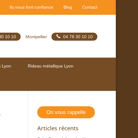
Ils nous font confiance
Blog
Contact
30 10 10
Montpellier
04 78 30 10 10
n Lyon
Rideau métallique Lyon
é
On vous rappelle
Articles récents