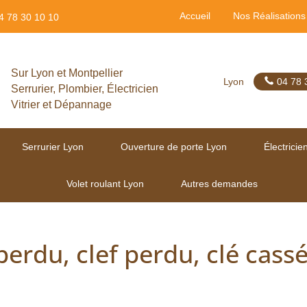
Accueil
Nos Réalisations
4 78 30 10 10
Sur Lyon et Montpellier
Lyon
04 78 
Serrurier, Plombier, Électricien
Vitrier et Dépannage
Serrurier Lyon
Ouverture de porte Lyon
Électricie
Volet roulant Lyon
Autres demandes
 perdu, clef perdu, clé cass