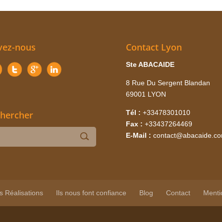
vez-nous
Contact Lyon
Ste ABACAIDE
8 Rue Du Sergent Blandan
69001 LYON
Tél :
+33478301010
hercher
Fax :
+33437264469
E-Mail :
contact@abacaide.c
s Réalisations
Ils nous font confiance
Blog
Contact
Menti