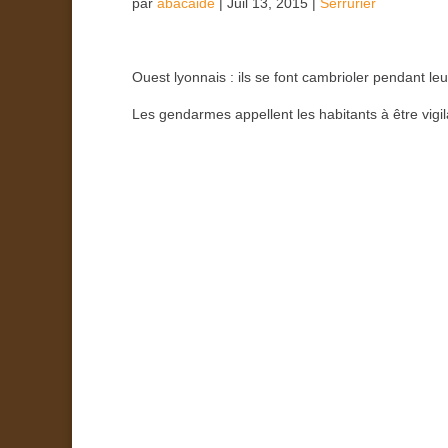
par
abacaide
|
Juil 13, 2015
|
Serrurier
Ouest lyonnais : ils se font cambrioler pendant le
Les gendarmes appellent les habitants à être vigil