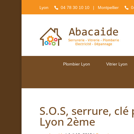
Lyon
04 78 30 10 10
| Montpellier
0
Plombier Lyon
Vitrier Lyon
S.O.S, serrure, clé
Lyon 2ème