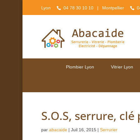
Lyon
04 78 30 10 10
| Montpellier
0
Plombier Lyon
Vitrier Lyon
S.O.S, serrure, cl
par
abacaide
|
Juil 16, 2015
|
Serrurier