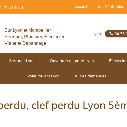
Accueil
Nos Réalisations
4 78 30 10 10
Sur Lyon et Montpellier
Lyon
04 78 
Serrurier, Plombier, Électricien
Vitrier et Dépannage
Serrurier Lyon
Ouverture de porte Lyon
Électricie
Volet roulant Lyon
Autres demandes
é perdu, clef perdu Lyon 5è