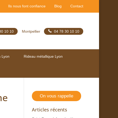
Ils nous font confiance
Blog
Contact
30 10 10
Montpellier
04 78 30 10 10
n Lyon
Rideau métallique Lyon
me
On vous rappelle
Articles récents